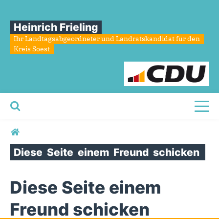
Heinrich Frieling
Ihr Landtagsabgeordneter und Landratskandidat für den
Kreis Soest
Toggl
Sie sind hier
Diese
Seite
einem
Freund
schicken
Diese Seite einem
Freund schicken