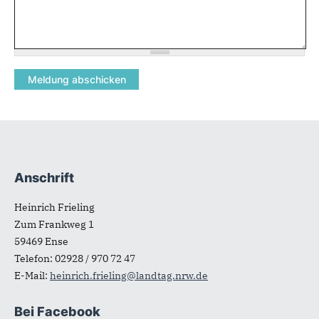
Anschrift
Fußbereich
Heinrich Frieling
Zum Frankweg 1
59469
Ense
Telefon:
02928 / 970 72 47
E-Mail:
heinrich.frieling@landtag.nrw.de
Bei Facebook