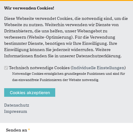
Wir verwenden Cookies!
Seite versenden
Diese Webseite verwendet Cookies, die notwendig sind, um die
Webseite zu nutzen. Weiterhin verwenden wir Dienste von
Vielen Dank, dass Sie die Inhalte unserer Homepage
Drittanbietern, die uns helfen, unser Webangebot zu
weiterempfehlen.
verbessern (Website-Optimierung). Für die Verwendung
bestimmter Dienste, benötigen wir Ihre Einwilligung. Ihre
Anmerkung: Ihre E-Mail-Adresse wird benötigt um die
Einwilligung können Sie jederzeit widerrufen. Weitere
Personen, denen Sie die Seite weiterempfehlen, zu
Informationen finden Sie in unserer Datenschutzerklärung.
informieren, von wem die Empfehlung kommt, und dass es
kein Spam ist.
Technisch notwendige Cookies (
Individuelle Einstellungen
)
Notwendige Cookies ermöglichen grundlegende Funktionen und sind für
Das mit * gekennzeichnete Feld ist ein Pflichtfeld.
das einwandfreie Funktionieren der Website notwendig.
Eigene E-Mail-Adresse
*
Datenschutz
Eigener Name
*
Impressum
Senden an
*