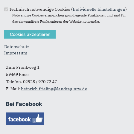
mehr lesen
Technisch notwendige Cookies (
Individuelle Einstellungen
)
Notwendige Cookies ermöglichen grundlegende Funktionen und sind für
das einwandfreie Funktionieren der Website notwendig.
Datenschutz
Anschrift
Fußbereich
Impressum
Heinrich Frieling
Zum Frankweg 1
59469
Ense
Telefon:
02928 / 970 72 47
E-Mail:
heinrich.frieling@landtag.nrw.de
Bei Facebook