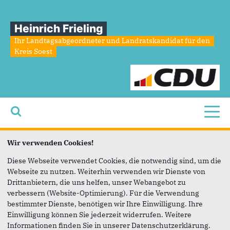
Heinrich Frieling
Ihr Landtagsabgeordneter und Landratskandidat für den
Kreis Soest
Toggl
Sie sind hier
Wir verwenden Cookies!
Kultur,
Medien
und
Netzpolitik
Diese Webseite verwendet Cookies, die notwendig sind, um die
Webseite zu nutzen. Weiterhin verwenden wir Dienste von
Drittanbietern, die uns helfen, unser Webangebot zu
Land NRW stärkt MINT-Förderung im Kreis Soest
Kultur, Medien und Netzpolitik
verbessern (Website-Optimierung). Für die Verwendung
Mit insgesamt 225.000 Euro aus dem Ministerium für Kultur
bestimmter Dienste, benötigen wir Ihre Einwilligung. Ihre
und Wissenschaft wird das zdi-Netzwerk Kreis Soest gezielt
Einwilligung können Sie jederzeit widerrufen. Weitere
gefördert.
Informationen finden Sie in unserer Datenschutzerklärung.