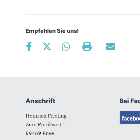
Empfehlen Sie uns!
Fußbereich
Anschrift
Bei Fa
Heinrich Frieling
Zum Frankweg 1
59469
Ense