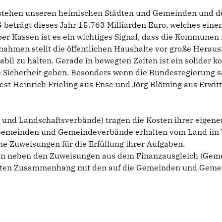
tehen unseren heimischen Städten und Gemeinden und de
beträgt dieses Jahr 15.763 Milliarden Euro, welches ein
pper Kassen ist es ein wichtiges Signal, dass die Kommune
ahmen stellt die öffentlichen Haushalte vor große Heraus
il zu halten. Gerade in bewegten Zeiten ist ein solider 
icherheit geben. Besonders wenn die Bundesregierung sämt
st Heinrich Frieling aus Ense und Jörg Blöming aus Erwitt
nd Landschaftsverbände) tragen die Kosten ihrer eigene
e Gemeinden und Gemeindeverbände erhalten vom Land im 
 Zuweisungen für die Erfüllung ihrer Aufgaben.
 neben den Zuweisungen aus dem Finanzausgleich (Geme
rekten Zusammenhang mit den auf die Gemeinden und Geme