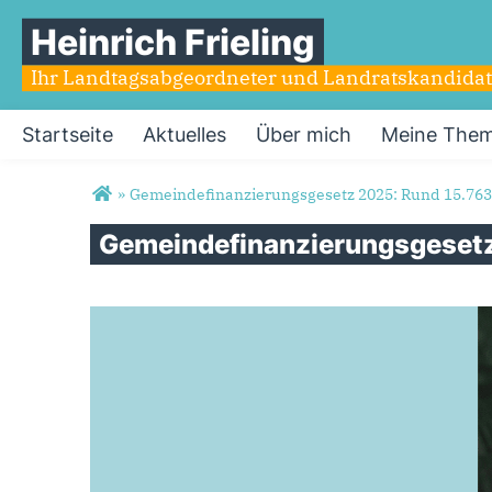
Heinrich Frieling
Ihr Landtagsabgeordneter und Landratskandidat 
Startseite
Aktuelles
Über mich
Meine The
Sie sind hier
»
Gemeindefinanzierungsgesetz 2025: Rund 15.763 
Gemeindefinanzierungsgeset