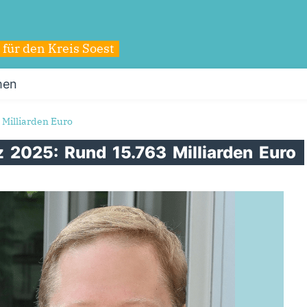
für den Kreis Soest
men
Milliarden Euro
z
2025:
Rund
15.763
Milliarden
Euro