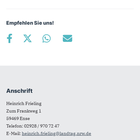
Empfehlen Sie uns!
Anschrift
Fußbereich
Heinrich Frieling
Zum Frankweg 1
59469
Ense
Telefon:
02928 / 970 72 47
E-Mail:
heinrich.frieling@landtag.nrw.de