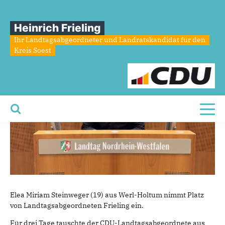
Sie sind hier
»
Jugendlandtag 2024
Heinrich Frieling
Jugendlandtag
2024
Ihr Landtagsabgeordneter und Landratskandidat für den
Kreis Soest
Toggl
Elea Miriam Steinweger (19) aus Werl-Holtum nimmt Platz
von Landtagsabgeordneten Frieling ein.
Für drei Tage tauschte der CDU-Landtagsabgeordnete aus